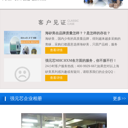
客 户 见 证
CLASSIC
CASE
海矽美在品牌质量怎样？？是怎样的存在？
海矽美，国内少有的高质量品牌，得到越来越多采购的
青睐，采购们都愿意选择海矽美，只因产品精，服务
好！！
查看详情
强元芯MHCHXM各方面的服务，你不服不行！
24小时客户服务热线：400-9929-667;如果您对以上海
矽美系列感兴趣或有疑问，请联系我们的企业QQ：
800023533
查看详情
强元芯企业相册
更多
>>