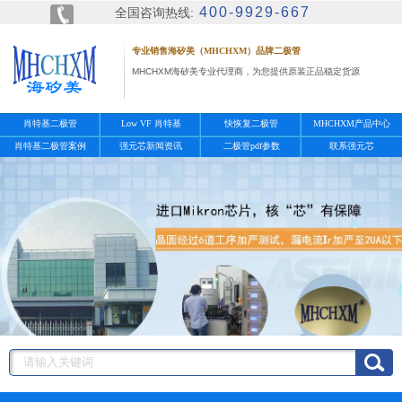
400-9929-667
全国咨询热线:
专业销售海矽美（MHCHXM）品牌二极管
MHCHXM海矽美专业代理商，为您提供原装正品稳定货源
肖特基二极管
Low VF 肖特基
快恢复二极管
MHCHXM产品中心
肖特基二极管案例
强元芯新闻资讯
二极管pdf参数
联系强元芯