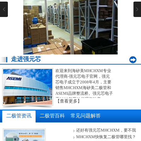
走进强元芯
肖特基二极管仓库展示图
欢迎来到海矽美MHCHXM专业
代理商-强元芯电子官网，强元
芯电子成立于2008年4月，主要
销售MHCHXM海矽美二极管和
ASEMI品牌整流桥。强元芯电子
于2008年开始代理海矽美
【查看更多】
MHCHXM品牌主推大陆市场，
目前强元芯代理的MHCHXM海
二极管资讯
二极管百科
常见问题解答
矽美品牌肖特基二极管型号齐
全：电流从10A-60A,电压从45V-
200V；封装涵盖TO-277、TO-
还好有强元芯MHCHXM，要不我
251/252、TO-263、TO-220、
就抑郁了
MHCHXM快恢复二极管哪里找？
TO-247等，欢迎更多要求高质