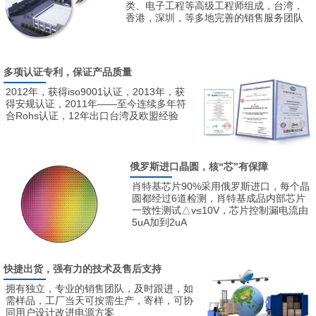
类、电子工程等高级工程师组成，台湾，
香港，深圳，等多地完善的销售服务团队
多项认证专利，保证产品质量
2012年，获得iso9001认证，2013年，获
得安规认证，2011年——至今连续多年符
合Rohs认证，12年出口台湾及欧盟经验
俄罗斯进口晶圆，核“芯”有保障
肖特基芯片90%采用俄罗斯进口，每个晶
圆都经过6道检测，肖特基成品内部芯片
一致性测试△v≤10V，芯片控制漏电流由
5uA加到2uA
快捷出货，强有力的技术及售后支持
拥有独立，专业的销售团队，及时跟进，如
需样品，工厂当天可按需生产，寄样，可协
同用户设计改进电源方案