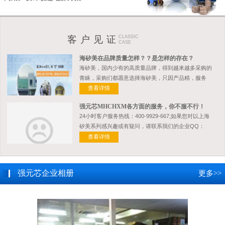
客 户 见 证
CLASSIC
CASE
海矽美在品牌质量怎样？？是怎样的存在？
海矽美，国内少有的高质量品牌，得到越来越多采购的
青睐，采购们都愿意选择海矽美，只因产品精，服务
好！！
查看详情
强元芯MHCHXM各方面的服务，你不服不行！
24小时客户服务热线：400-9929-667;如果您对以上海
矽美系列感兴趣或有疑问，请联系我们的企业QQ：
800023533
查看详情
强元芯企业相册
更多
>>