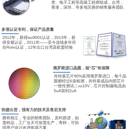
类、电子工程等高级工程师组成，台湾，
香港，深圳，等多地完善的销售服务团队
多项认证专利，保证产品质量
2012年，获得iso9001认证，2013年，获
得安规认证，2011年——至今连续多年符
合Rohs认证，12年出口台湾及欧盟经验
俄罗斯进口晶圆，核“芯”有保障
肖特基芯片90%采用俄罗斯进口，每个晶
圆都经过6道检测，肖特基成品内部芯片
一致性测试△v≤10V，芯片控制漏电流由
5uA加到2uA
快捷出货，强有力的技术及售后支持
拥有独立，专业的销售团队，及时跟进，如
需样品，工厂当天可按需生产，寄样，可协
同用户设计改进电源方案