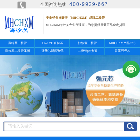
400-9929-667
全国咨询热线:
专业销售海矽美（MHCHXM）品牌二极管
MHCHXM海矽美专业代理商，为您提供原装正品稳定货源
肖特基二极管
Low VF 肖特基
快恢复二极管
MHCHXM产品中心
肖特基二极管案例
强元芯新闻资讯
二极管pdf参数
联系强元芯