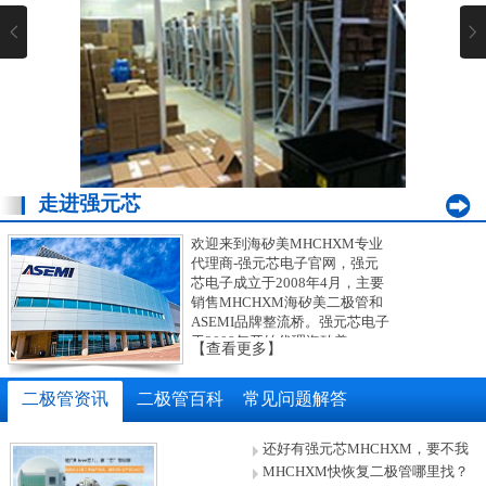
走进强元芯
肖特基二极管仓库展示图
欢迎来到海矽美MHCHXM专业
代理商-强元芯电子官网，强元
芯电子成立于2008年4月，主要
销售MHCHXM海矽美二极管和
ASEMI品牌整流桥。强元芯电子
于2008年开始代理海矽美
【查看更多】
MHCHXM品牌主推大陆市场，
目前强元芯代理的MHCHXM海
二极管资讯
二极管百科
常见问题解答
矽美品牌肖特基二极管型号齐
全：电流从10A-60A,电压从45V-
200V；封装涵盖TO-277、TO-
还好有强元芯MHCHXM，要不我
251/252、TO-263、TO-220、
就抑郁了
MHCHXM快恢复二极管哪里找？
TO-247等，欢迎更多要求高质