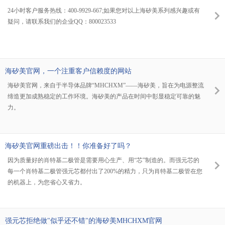
24小时客户服务热线：400-9929-667;如果您对以上海矽美系列感兴趣或有
疑问，请联系我们的企业QQ：800023533
海矽美官网，一个注重客户信赖度的网站
海矽美官网，来自于半导体品牌“MHCHXM”——海矽美，旨在为电源整流
缔造更加成熟稳定的工作环境。海矽美的产品在时间中彰显稳定可靠的魅
力。
海矽美官网重磅出击！！你准备好了吗？
因为质量好的肖特基二极管是需要用心生产、用“芯”制造的。而强元芯的
每一个肖特基二极管强元芯都付出了200%的精力，只为肖特基二极管在您
的机器上，为您省心又省力。
强元芯拒绝做"似乎还不错"的海矽美MHCHXM官网