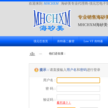
欢迎来到
MHCHXM
海矽美专业代理商-强元芯电子
专业销售海矽
MHCHXM海矽
强元芯首页
肖特基二极管
Low VF 肖特基
他们还在搜：
提示：
请直接输入
用户名
和
密码
进行登录
用户名：
密 码：
验证码：
看不清？！