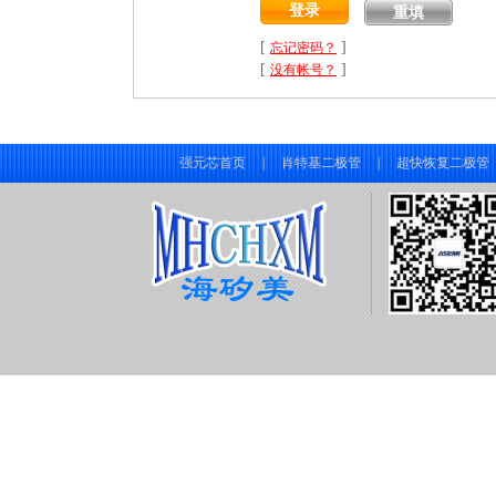
[
]
忘记密码？
[
]
没有帐号？
强元芯首页
|
肖特基二极管
|
超快恢复二极管